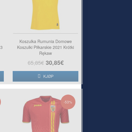
Koszulka Rumunia Domowe
23
Koszulki Piłkarskie 2021 Krótki
Rękaw
30,85€
65,85€
KJØP
-53%