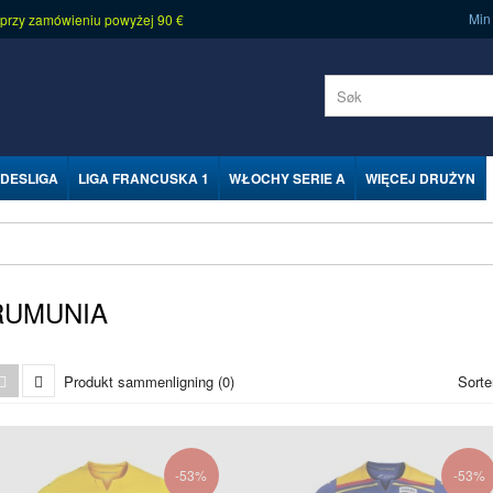
Min
 przy zamówieniu powyżej 90 €
DESLIGA
LIGA FRANCUSKA 1
WŁOCHY SERIE A
WIĘCEJ DRUŻYN
RUMUNIA
Produkt sammenligning (0)
Sorte
-53%
-53%