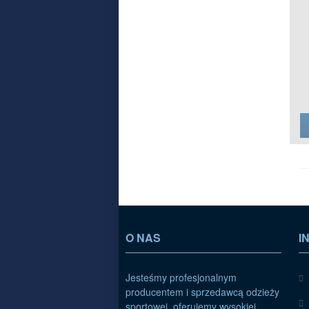
O NAS
I
Jesteśmy profesjonalnym
producentem i sprzedawcą odzieży
sportowej, oferujemy wysokiej