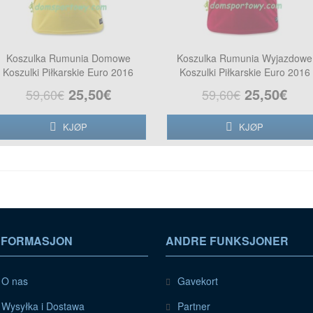
Koszulka Rumunia Domowe
Koszulka Rumunia Wyjazdowe
Koszulki Piłkarskie Euro 2016
Koszulki Piłkarskie Euro 2016
25,50€
25,50€
59,60€
59,60€
KJØP
KJØP
NFORMASJON
ANDRE FUNKSJONER
O nas
Gavekort
Wysyłka i Dostawa
Partner