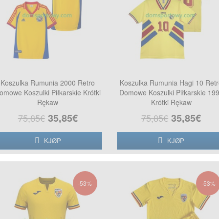
Koszulka Rumunia 2000 Retro
Koszulka Rumunia Hagi 10 Ret
omowe Koszulki Piłkarskie Krótki
Domowe Koszulki Piłkarskie 19
Rękaw
Krótki Rękaw
35,85€
35,85€
75,85€
75,85€
KJØP
KJØP
-53%
-53%