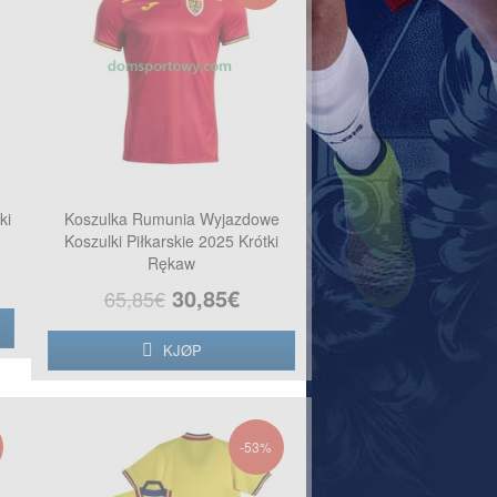
ki
Koszulka Rumunia Wyjazdowe
Koszulki Piłkarskie 2025 Krótki
Rękaw
30,85€
65,85€
KJØP
-53%