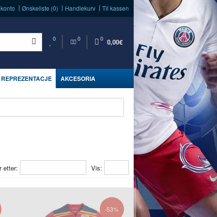
 konto
Ønskeliste (0)
Handlekurv
Til kassen
0
0
0
0,00€
REPREZENTACJE
AKCESORIA
r etter:
Vis:
-53%