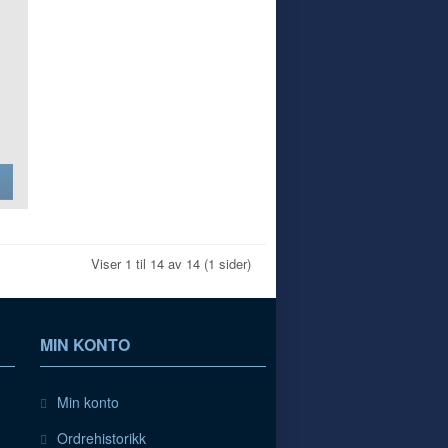
Viser 1 til 14 av 14 (1 sider)
MIN KONTO
Min konto
Ordrehistorikk