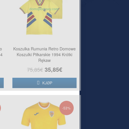
ro
Koszulka Rumunia Retro Domowe
94
Koszulki Piłkarskie 1994 Krótki
Rękaw
35,85€
75,85€
KJØP
-53%