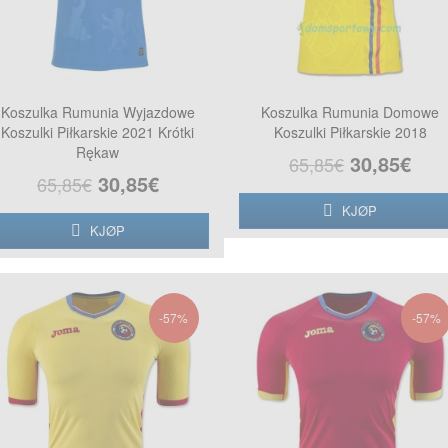
Koszulka Rumunia Wyjazdowe
Koszulka Rumunia Domowe
Koszulki Piłkarskie 2021 Krótki
Koszulki Piłkarskie 2018
Rękaw
30,85€
65,85€
30,85€
65,85€
KJØP
KJØP
-57%
-57%