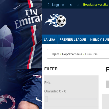
Logg inn
Bezpłatna wysyłka
€
LA LIGA
PREMIER LEAGUE
NIEMCY BUN
Hjem
Reprezentacje
Rumunia
FILTER
Pris
Område:
€ -
€