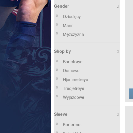
Gender
Dziecięcy
Mann
Mężczyzna
Shop by
Bortetrøye
Domowe
Hjemmetrøye
Tredjetrøye
Wyjazdowe
Sleeve
Kortermet