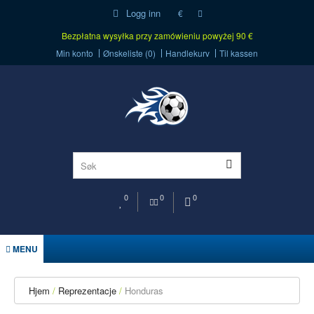
Logg inn
€
Bezpłatna wysyłka przy zamówieniu powyżej 90 €
Min konto
Ønskeliste (0)
Handlekurv
Til kassen
0
0
0
MENU
Hjem
Reprezentacje
Honduras