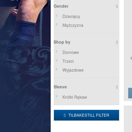
Gender
Dziecięcy
Mężczyzna
Shop by
Domowe
Trzeci
Wyjazdowe
Sleeve
Krótki Rękaw
TILBAKESTILL FILTER