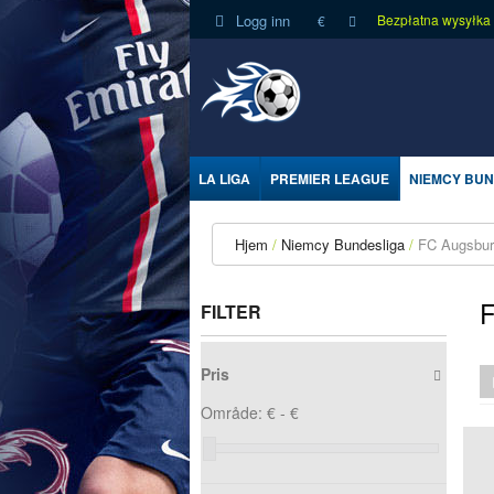
Logg inn
Bezpłatna wysyłka
€
LA LIGA
PREMIER LEAGUE
NIEMCY BUN
Hjem
Niemcy Bundesliga
FC Augsbu
FILTER
Pris
Område:
€ -
€