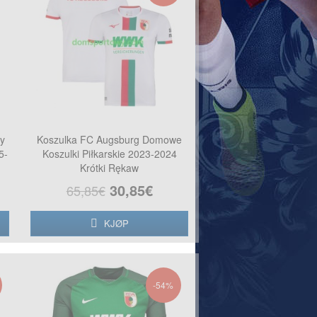
y
Koszulka FC Augsburg Domowe
5-
Koszulki Piłkarskie 2023-2024
Krótki Rękaw
30,85€
65,85€
KJØP
-54%