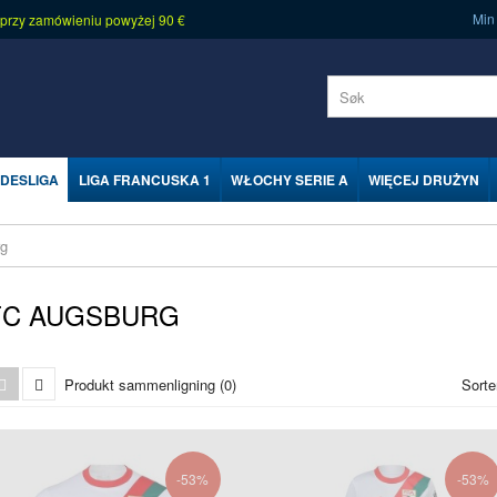
Min
 przy zamówieniu powyżej 90 €
DESLIGA
LIGA FRANCUSKA 1
WŁOCHY SERIE A
WIĘCEJ DRUŻYN
rg
FC AUGSBURG
Produkt sammenligning (0)
Sorte
-53%
-53%