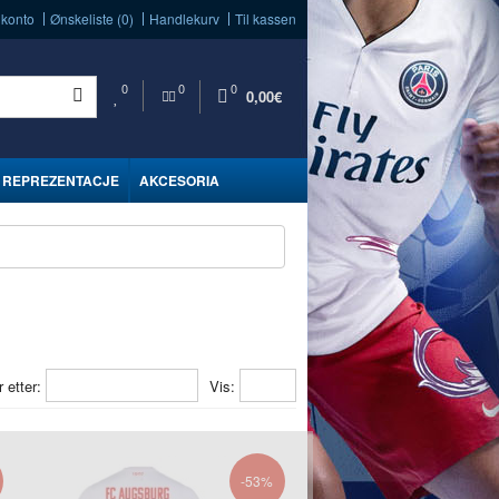
 konto
Ønskeliste (0)
Handlekurv
Til kassen
0
0
0
0,00€
REPREZENTACJE
AKCESORIA
r etter:
Vis:
-53%