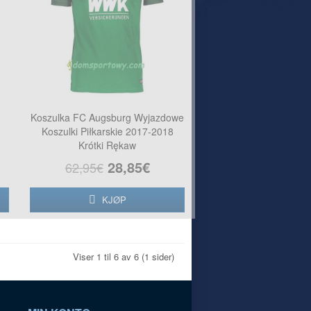
Koszulka FC Augsburg Wyjazdowe
Koszulki Piłkarskie 2017-2018
Krótki Rękaw
28,85€
62,95€
KJØP
Viser 1 til 6 av 6 (1 sider)